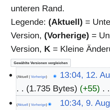
unteren Rand.
Legende:
(Aktuell)
= Unte
Version,
(Vorherige)
= Unt
Version,
K
= Kleine Änder
1
13:04, 12. A
Aktuell
Vorherige
2
.
1.735 Bytes
+55
A
u
g
9
10:34, 9. Au
u
Aktuell
Vorherige
.
s