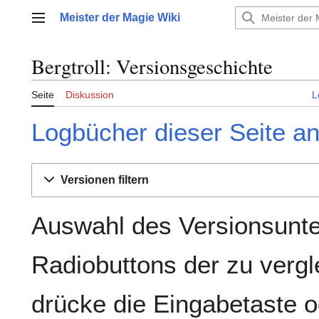
Zum
Meister der Magie Wiki
Inhalt
Hauptmenü
springen
Bergtroll: Versionsgeschichte
Seite
Diskussion
L
Logbücher dieser Seite a
Versionen filtern
Auswahl des Versionsunte
Radiobuttons der zu verg
drücke die Eingabetaste o