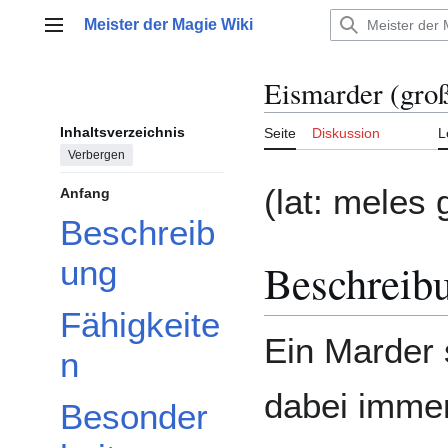
Zum
Meister der Magie Wiki
Inhalt
Hauptmenü
springen
Eismarder (gro
Inhaltsverzeichnis
Seite
Diskussion
L
Verbergen
(lat: meles g
Anfang
Beschreib
ung
Beschreib
Fähigkeite
Ein Marder 
n
dabei immer
Besonder