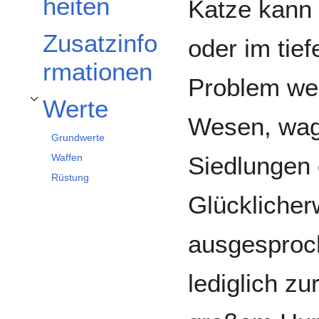
heiten
Katze kann 
Zusatzinfo
oder im tie
rmationen
Problem we
Werte
Unterabschnitt Werte umschalten
Wesen, wagt
Grundwerte
Siedlungen
Waffen
Rüstung
Glücklicher
ausgesproc
lediglich zu