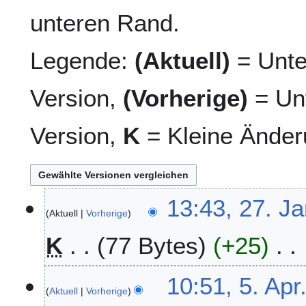
unteren Rand.
Legende:
(Aktuell)
= Unte
Version,
(Vorherige)
= Unt
Version,
K
= Kleine Änder
2
13:43, 27. Ja
Aktuell
Vorherige
7
.
K
77 Bytes
+25
J
a
K
n
5
10:51, 5. Apr
e
u
Aktuell
Vorherige
.
i
a