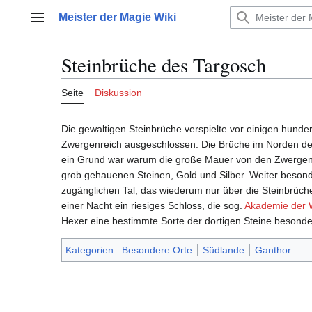
Zum
Meister der Magie Wiki
Inhalt
Hauptmenü
springen
Steinbrüche des Targosch
Seite
Diskussion
Die gewaltigen Steinbrüche verspielte vor einigen hund
Zwergenreich ausgeschlossen. Die Brüche im Norden d
ein Grund war warum die große Mauer von den Zwergen ni
grob gehauenen Steinen, Gold und Silber. Weiter besond
zugänglichen Tal, das wiederum nur über die Steinbrüche
einer Nacht ein riesiges Schloss, die sog.
Akademie der 
Hexer eine bestimmte Sorte der dortigen Steine besonde
Kategorien
:
Besondere Orte
Südlande
Ganthor