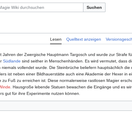
Suchen
Lesen
Quelltext anzeigen
Versionsgesch
ert Jahren der Zwergische Hauptmann Targosch und wurde zur Strafe für
er
Südlande
sind seither in Menschenhänden. Es wird vermutet, dass 
emals vollendet wurde. Die Steinbrüche beliefern hauptsächlich die d
ers ist neben einer Bildhauerstätte auch eine Akademie der Hexer in 
 zu Fuß zu erreichen ist. Diese normalerweise rastlosen Magier erschu
Winde
. Hausgroße lebende Statuen bewachen die Eingänge und es wird
rs gut für ihre Experimente nutzen können.