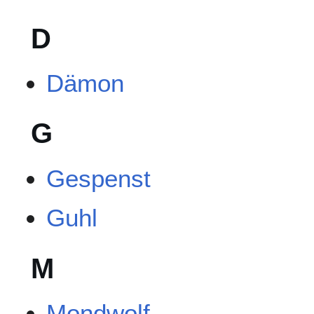
D
Dämon
G
Gespenst
Guhl
M
Mondwolf